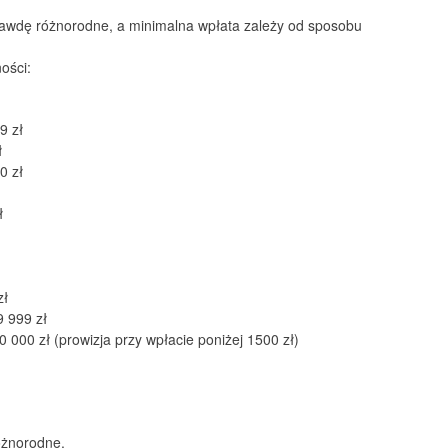
awdę różnorodne, a minimalna wpłata zależy od sposobu
ości:
9 zł
ł
0 zł
ł
zł
 999 zł
0 000 zł (prowizja przy wpłacie poniżej 1500 zł)
óżnorodne.