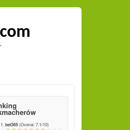
.com
.
nking
kmacherów
bet365
(Ocena: 7.1/10)