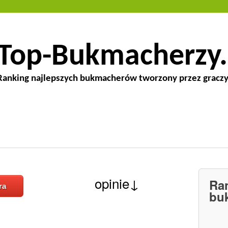
Top-Bukmacherzy
Ranking najlepszych bukmacherów tworzony przez graczy
opinie↓
Ra
ra
bu