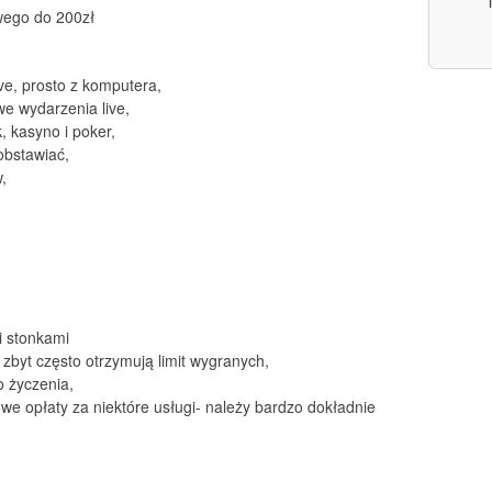
ego do 200zł
ive, prosto z komputera,
e wydarzenia live,
, kasyno i poker,
obstawiać,
,
i stonkami
zbyt często otrzymują limit wygranych,
o życzenia,
 opłaty za niektóre usługi- należy bardzo dokładnie